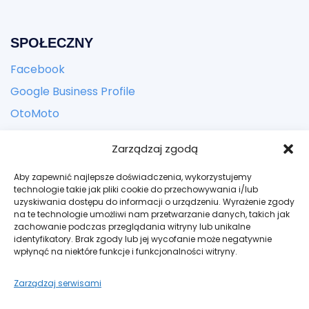
SPOŁECZNY
Facebook
Google Business Profile
OtoMoto
Zarządzaj zgodą
KONTACT
Aby zapewnić najlepsze doświadczenia, wykorzystujemy
Adres:
ul. Zbożowa 24, Kielce
technologie takie jak pliki cookie do przechowywania i/lub
uzyskiwania dostępu do informacji o urządzeniu. Wyrażenie zgody
Email: kontakt@bogateauto.pl
na te technologie umożliwi nam przetwarzanie danych, takich jak
zachowanie podczas przeglądania witryny lub unikalne
Telefon: +48 606 942 502
identyfikatory. Brak zgody lub jej wycofanie może negatywnie
wpłynąć na niektóre funkcje i funkcjonalności witryny.
Godziny: Codziennie – tylko po umówieniu spotkania
Zarządzaj serwisami