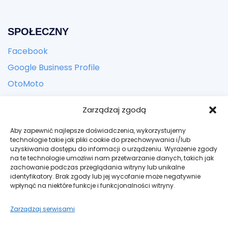
SPOŁECZNY
Facebook
Google Business Profile
OtoMoto
Zarządzaj zgodą
KONTACT
Aby zapewnić najlepsze doświadczenia, wykorzystujemy
Adres:
ul. Zbożowa 24, Kielce
technologie takie jak pliki cookie do przechowywania i/lub
uzyskiwania dostępu do informacji o urządzeniu. Wyrażenie zgody
Email: kontakt@bogateauto.pl
na te technologie umożliwi nam przetwarzanie danych, takich jak
zachowanie podczas przeglądania witryny lub unikalne
Telefon: +48 606 942 502
identyfikatory. Brak zgody lub jej wycofanie może negatywnie
wpłynąć na niektóre funkcje i funkcjonalności witryny.
Godziny: Codziennie – tylko po umówieniu spotkania
Zarządzaj serwisami