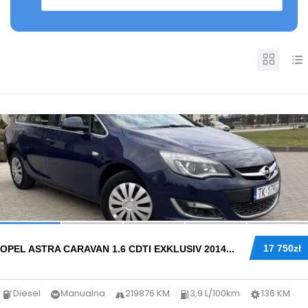
43
17 750zł
OPEL ASTRA CARAVAN 1.6 CDTI EXKLUSIV 2014...
Diesel
Manualna
219876 KM
3,9 L/100km
136 KM