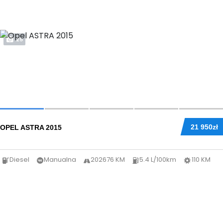
25
21 950zł
OPEL ASTRA 2015
Diesel
Manualna
202676 KM
5.4 L/100km
110 KM