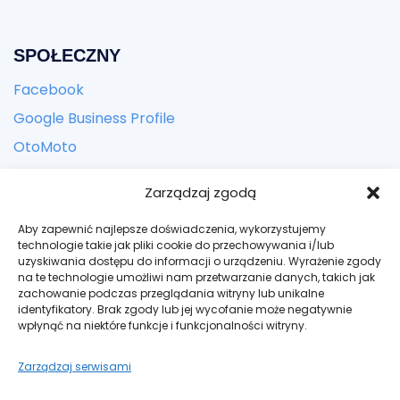
SPOŁECZNY
Facebook
Google Business Profile
OtoMoto
Zarządzaj zgodą
KONTACT
Aby zapewnić najlepsze doświadczenia, wykorzystujemy
Adres:
ul. Zbożowa 24, Kielce
technologie takie jak pliki cookie do przechowywania i/lub
uzyskiwania dostępu do informacji o urządzeniu. Wyrażenie zgody
Email: kontakt@bogateauto.pl
na te technologie umożliwi nam przetwarzanie danych, takich jak
zachowanie podczas przeglądania witryny lub unikalne
Telefon: +48 606 942 502
identyfikatory. Brak zgody lub jej wycofanie może negatywnie
wpłynąć na niektóre funkcje i funkcjonalności witryny.
Godziny: Codziennie – tylko po umówieniu spotkania
Zarządzaj serwisami