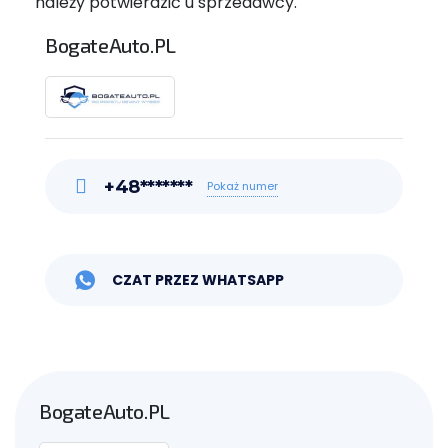
należy potwierdzić u sprzedawcy.
BogateAuto.PL
+48*******
Pokaż numer
CZAT PRZEZ WHATSAPP
BogateAuto.PL