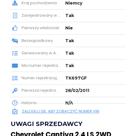
Kraj pochodzenia
Niemcy
Zarejestrowany w Polsce
Tak
Pierwszy właściciel
Nie
Bezwypadkowy
Tak
Serwisowany w ASO
Tak
Ma numer rejestracyjny
Tak
Numer rejestracyjny
TK697GF
Pierwsza rejestracja
28/02/2011
Historia
N/A
ZALOGUJ SIĘ, ABY ZOBACZYĆ NUMER VIN
UWAGI SPRZEDAWCY
Chevrolet Captiva 2.4 LS 2WD