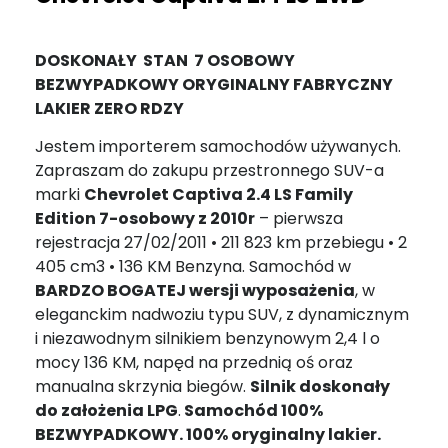
DOSKONAŁY
STAN 7 OSOBOWY
BEZWYPADKOWY ORYGINALNY FABRYCZNY
LAKIER ZERO RDZY
Jestem importerem samochodów używanych.
Zapraszam do zakupu przestronnego SUV-a
marki
Chevrolet Captiva 2.4 LS Family
Edition 7-osobowy z 2010r
– pierwsza
rejestracja 27/02/2011 • 211 823 km przebiegu • 2
405 cm3 • 136 KM Benzyna. Samochód w
BARDZO BOGATEJ wersji wyposażenia
, w
eleganckim nadwoziu typu SUV, z dynamicznym
i niezawodnym silnikiem benzynowym 2,4 l o
mocy 136 KM, napęd na przednią oś oraz
manualna skrzynia biegów.
Silnik doskonały
do założenia LPG
.
Samochód 100%
BEZWYPADKOWY. 100% oryginalny lakier.