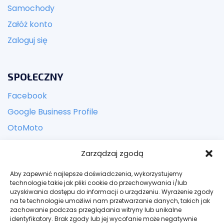
Samochody
Załóż konto
Zaloguj się
SPOŁECZNY
Facebook
Google Business Profile
OtoMoto
Zarządzaj zgodą
KONTACT
Aby zapewnić najlepsze doświadczenia, wykorzystujemy
Adres:
ul. Zbożowa 24, Kielce
technologie takie jak pliki cookie do przechowywania i/lub
uzyskiwania dostępu do informacji o urządzeniu. Wyrażenie zgody
Email: kontakt@bogateauto.pl
na te technologie umożliwi nam przetwarzanie danych, takich jak
zachowanie podczas przeglądania witryny lub unikalne
Telefon: +48 606 942 502
identyfikatory. Brak zgody lub jej wycofanie może negatywnie