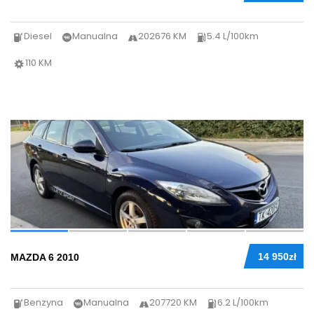
Diesel
Manualna
202676 KM
5.4 L/100km
110 KM
34
14 950zł
MAZDA 6 2010
Benzyna
Manualna
207720 KM
6.2 L/100km