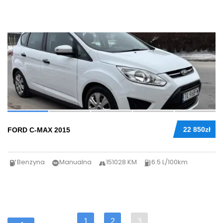
39
22 850zł
FORD C-MAX 2015
Benzyna
Manualna
151028 KM
6.5 L/100km
1
2
3