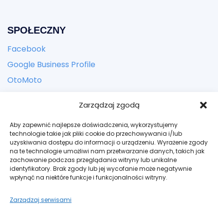
SPOŁECZNY
Facebook
Google Business Profile
OtoMoto
Zarządzaj zgodą
KONTACT
Aby zapewnić najlepsze doświadczenia, wykorzystujemy
Adres:
ul. Zbożowa 24, Kielce
technologie takie jak pliki cookie do przechowywania i/lub
uzyskiwania dostępu do informacji o urządzeniu. Wyrażenie zgody
Email: kontakt@bogateauto.pl
na te technologie umożliwi nam przetwarzanie danych, takich jak
zachowanie podczas przeglądania witryny lub unikalne
Telefon: +48 606 942 502
identyfikatory. Brak zgody lub jej wycofanie może negatywnie
wpłynąć na niektóre funkcje i funkcjonalności witryny.
Godziny: Codziennie – tylko po umówieniu spotkania
Zarządzaj serwisami