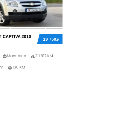
 CAPTIVA 2010
19 750zł
Manualna
211 817 KM
km
136 KM