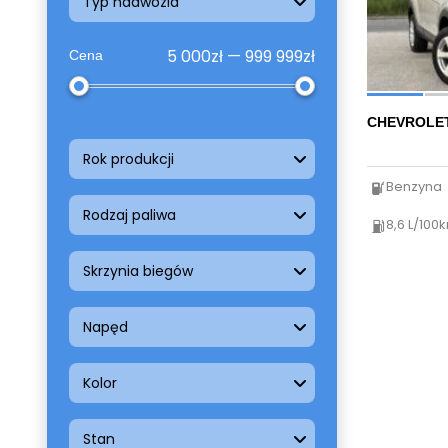
Typ nadwozia
5 000zł — 999 999zł
Cena
CHEVROLET
Rok produkcji
Benzyna
Rodzaj paliwa
8,6 L/100
Skrzynia biegów
Napęd
Kolor
Stan