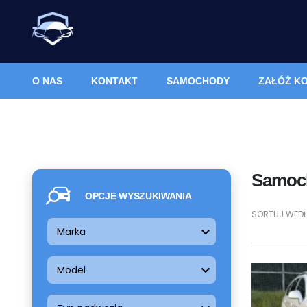
O NAS
KONTAKT
SAMOCHODY
ZAŁÓŻ K
Samoch
OPCJE WYSZUKIWANIA
SORTUJ WEDŁ
Marka
Model
45