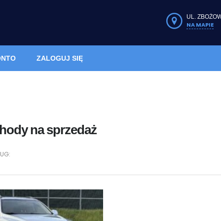
UL. ZBOŻOW
NA MAPIE
ONTO
ZALOGUJ SIĘ
ody na sprzedaż
UG: