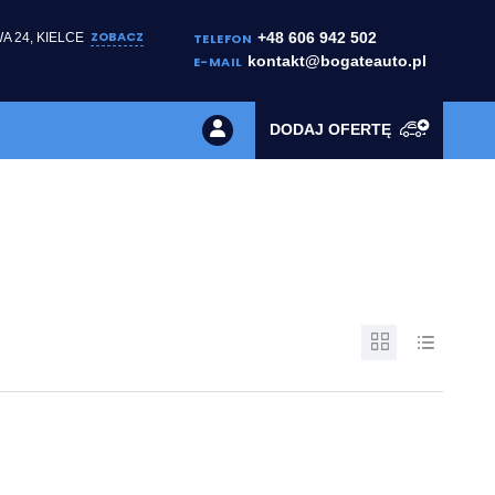
ZOBACZ
+48 606 942 502
A 24, KIELCE
TELEFON
kontakt@bogateauto.pl
E-MAIL
DODAJ OFERTĘ