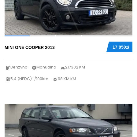
17 850zł
MINI ONE COOPER 2013
Benzyna
Manualna
217302 KM
5,4 (NEDC) L/100km
98 KM KM
45