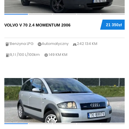
21 350zł
VOLVO V 70 2.4 MOMENTUM 2006
Benzyna LPG
Automatyczny
242 134 KM
9,1 l /100 L/100km
149 KM KM
37