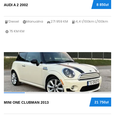
8 850zł
AUDI A 2 2002
Diesel
Manualna
271 959 KM
4,4 l/100km L/100km
75 KM KM
37
21 750zł
MINI ONE CLUBMAN 2013