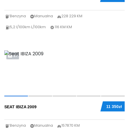
Benzyna
Manualna
228 229 KM
5,2 l/100km L/100km
116 KM KM
27
11 350zł
SEAT IBIZA 2009
Benzyna
Manualna
157870 KM