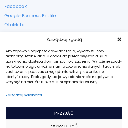
Facebook
Google Business Profile
OtoMoto
Zarządzaj zgodą
KONTACT
Aby zapewnić najlepsze doświadczenia, wykorzystujemy
Adres:
ul. Zbożowa 24, Kielce
technologie takie jak pliki cookie do przechowywania i/lub
uzyskiwania dostępu do informacji o urządzeniu. Wyrażenie zgody
Email: kontakt@bogateauto.pl
na te technologie umożliwi nam przetwarzanie danych, takich jak
zachowanie podczas przeglądania witryny lub unikalne
Telefon: +48 606 942 502
identyfikatory. Brak zgody lub jej wycofanie może negatywnie
wpłynąć na niektóre funkcje i funkcjonalności witryny.
Godziny: Codziennie – tylko po umówieniu spotkania
Zarządzaj serwisami
Polityka Prywatności
Regulamin Serwisu
PRZYJĄĆ
Polityka Cookies
ZAPRZECZYĆ