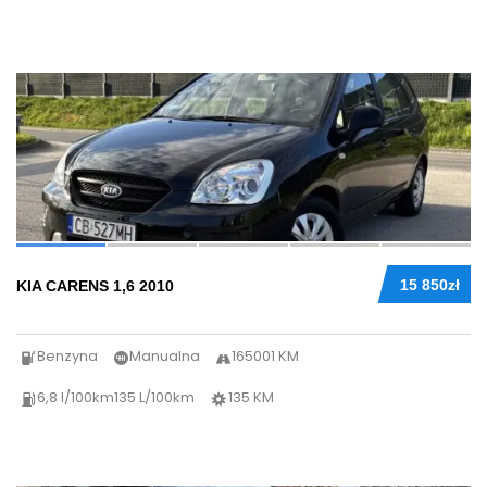
40
15 850zł
KIA CARENS 1,6 2010
Benzyna
Manualna
165001 KM
6,8 l/100km135 L/100km
135 KM