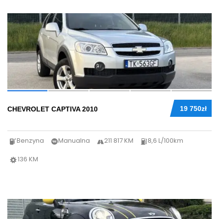
45
19 750zł
CHEVROLET CAPTIVA 2010
Benzyna
Manualna
211 817 KM
8,6 L/100km
136 KM
37