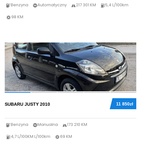
Benzyna
Automatyczny
217 301 KM
5,4 L/100km
98 KM
26
11 850zł
SUBARU JUSTY 2010
Benzyna
Manualna
173 210 KM
4,7 L/100KM L/100km
69 KM