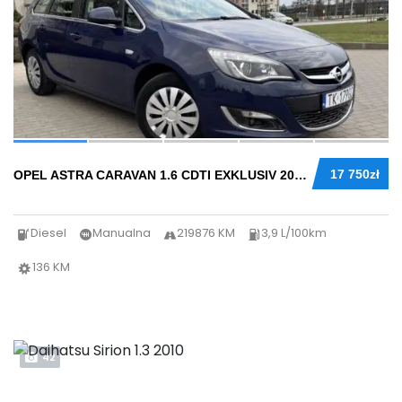
43
17 750zł
OPEL ASTRA CARAVAN 1.6 CDTI EXKLUSIV 2014...
Diesel
Manualna
219876 KM
3,9 L/100km
136 KM
42